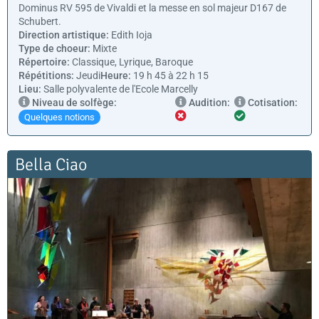
Dominus RV 595 de Vivaldi et la messe en sol majeur D167 de
Schubert.
Direction artistique:
Edith Ioja
Type de choeur:
Mixte
Répertoire:
Classique, Lyrique, Baroque
Répétitions:
Jeudi
Heure:
19 h 45 à 22 h 15
Lieu:
Salle polyvalente de l'Ecole Marcelly
Niveau de solfège:
Audition:
Cotisation:
Quelques notions
Bella Ciao