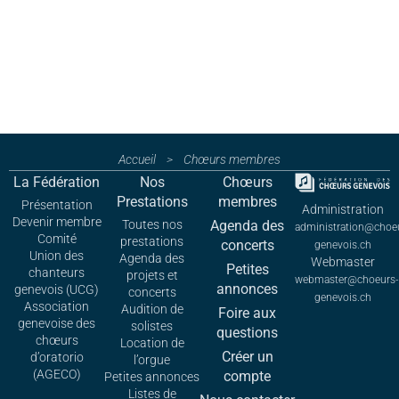
Accueil
>
Chœurs membres
La Fédération
Nos
Chœurs
Prestations
membres
Présentation
Administration
Devenir membre
Toutes nos
Agenda des
administration@choe
Comité
prestations
concerts
genevois.ch
Union des
Agenda des
Webmaster
Petites
chanteurs
projets et
webmaster@choeurs-
annonces
genevois (UCG)
concerts
genevois.ch
Association
Audition de
Foire aux
genevoise des
solistes
questions
chœurs
Location de
Créer un
d’oratorio
l’orgue
(AGECO)
compte
Petites annonces
Listes de