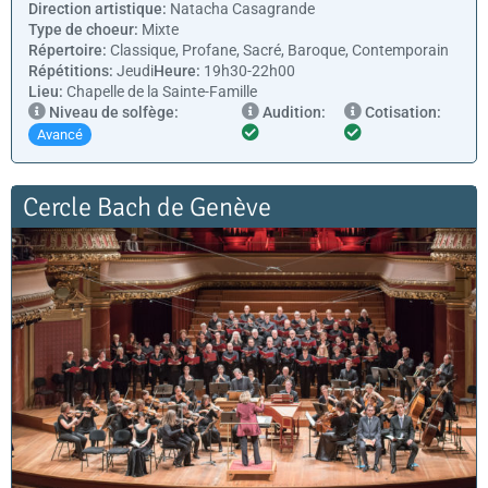
Direction artistique:
Natacha Casagrande
Type de choeur:
Mixte
Répertoire:
Classique, Profane, Sacré, Baroque, Contemporain
Répétitions:
Jeudi
Heure:
19h30-22h00
Lieu:
Chapelle de la Sainte-Famille
Niveau de solfège:
Audition:
Cotisation:
Avancé
Cercle Bach de Genève