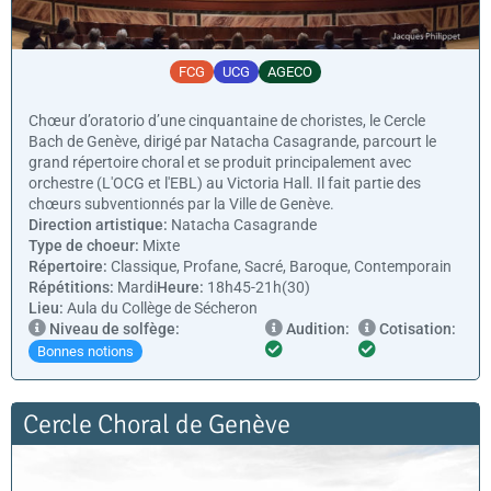
FCG
UCG
AGECO
Chœur d’oratorio d’une cinquantaine de choristes, le Cercle
Bach de Genève, dirigé par Natacha Casagrande, parcourt le
grand répertoire choral et se produit principalement avec
orchestre (L'OCG et l'EBL) au Victoria Hall. Il fait partie des
chœurs subventionnés par la Ville de Genève.
Direction artistique:
Natacha Casagrande
Type de choeur:
Mixte
Répertoire:
Classique, Profane, Sacré, Baroque, Contemporain
Répétitions:
Mardi
Heure:
18h45-21h(30)
Lieu:
Aula du Collège de Sécheron
Niveau de solfège:
Audition:
Cotisation:
Bonnes notions
Cercle Choral de Genève